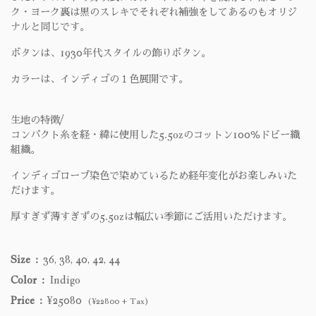
ク・ヨーク裏は黒のスレキでそれぞれ補強をしてあるのもオリジ
ナルと同じです。
ボタンは、1930年代スタイルの飾りボタン。
カラーは、インディゴの１色展開です。
生地の特徴/
コンパクト糸を経・緯に使用した5.5ozのコットン100％ドビー織
組織。
インディゴロープ染色で染めているため経年変化がお楽しみいた
だけます。
厚すぎず薄すぎずの5.5ozは幅広い季節にご活用いただけます。
Size
36, 38, 40, 42, 44
Color
Indigo
Price
¥25080
(¥22800 + Tax)