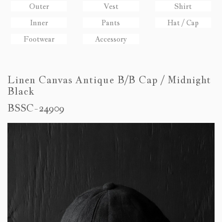
Outer
Vest
Shirt
Inner
Pants
Hat / Cap
Footwear
Accessory
Linen Canvas Antique B/B Cap / Midnight
Black
BSSC-24909