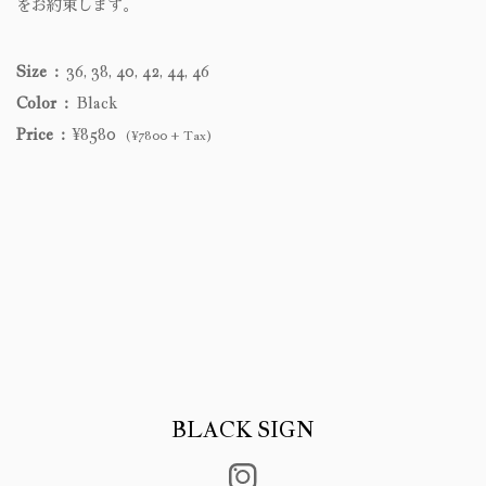
をお約束します。
Size
36, 38, 40, 42, 44, 46
Color
Black
Price
¥8580
(¥7800 + Tax)
BLACK SIGN