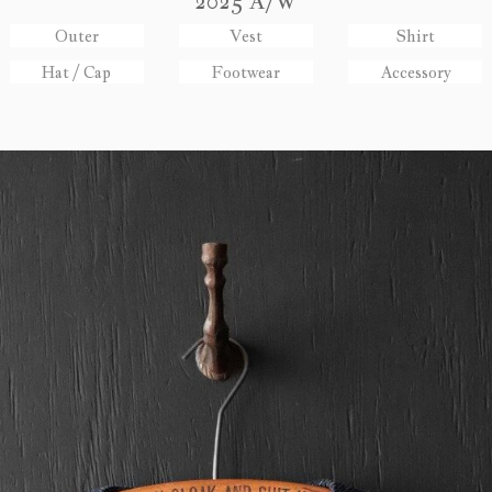
2025 A/W
Outer
Vest
Shirt
Hat / Cap
Footwear
Accessory