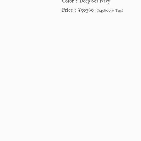
Color
Deep Sea Navy
Price
¥50380
(¥45800 + Tax)