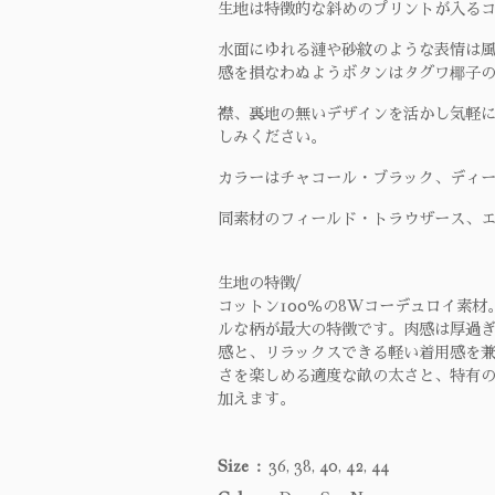
生地は特徴的な斜めのプリントが入る
水面にゆれる漣や砂紋のような表情は
感を損なわぬようボタンはタグワ椰子
襟、裏地の無いデザインを活かし気軽
しみください。
カラーはチャコール・ブラック、ディ
同素材のフィールド・トラウザース、
生地の特徴/
コットン100％の8Wコーデュロイ素
ルな柄が最大の特徴です。肉感は厚過
感と、リラックスできる軽い着用感を
さを楽しめる適度な畝の太さと、特有
加えます。
Size
36, 38, 40, 42, 44