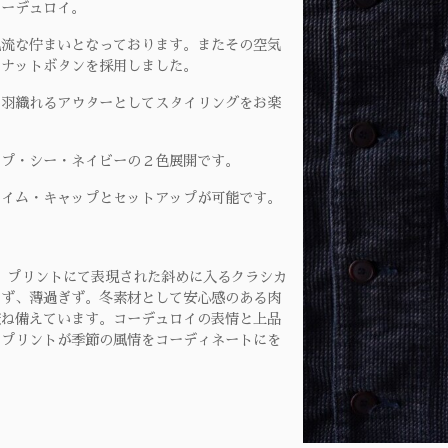
コーデュロイ。
風流な佇まいとなっております。またその空気
のナットボタンを採用しました。
に羽織れるアウターとしてスタイリングをお楽
ープ・シー・ネイビーの２色展開です。
エイム・キャップとセットアップが可能です。
材。プリントにて表現された斜めに入るクラシカ
ぎず、薄過ぎず。冬素材として安心感のある肉
兼ね備えています。コーデュロイの表情と上品
のプリントが季節の風情をコーディネートにを