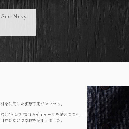
 Sea Navy
。
素材を使用した狙撃手用ジャケット。
など"らしさ"溢れるディテールを備えつつも、
は目立たない同素材を使用しました。